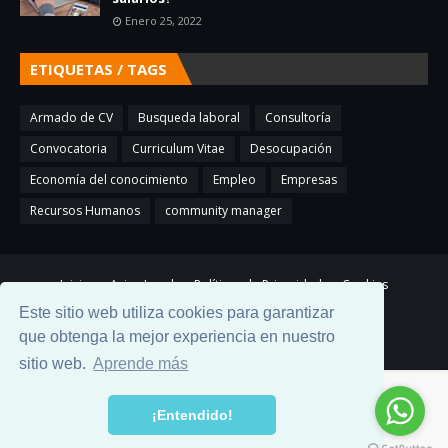
Enero 25, 2022
ETIQUETAS / TAGS
Armado de CV
Busqueda laboral
Consultoría
Convocatoria
Curriculum Vitae
Desocupación
Economía del conocimiento
Empleo
Empresas
Recursos Humanos
community manager
Inicio
Aviso Legal
Políticas de Privacidad
Cookies
Blogosfera
Contacto
Este sitio web utiliza cookies para garantizar
que obtenga la mejor experiencia en nuestro
sitio web.
Aprende más
¡Entendido!