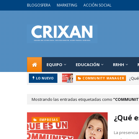
BLOGOSFERA
MARKETING
ACCIÓN SOCIAL
EQUIPO
EDUCACIÓN
RRHH
¿Qué
COMMUNITY MANAGER
LO NUEVO
Búsque
BUSQUEDA LABORAL
Mostrando las entradas etiquetadas como
COMMUNIT
¿Qué 
EMPRESAS
La presencia 