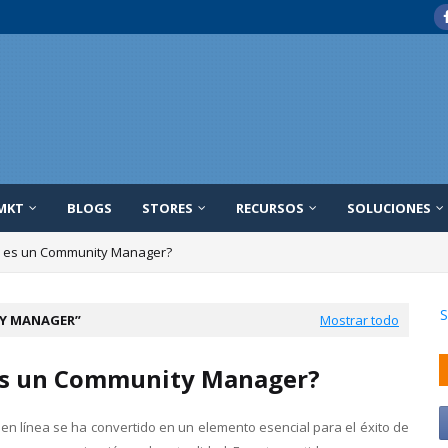
MKT
BLOGS
STORES
RECURSOS
SOLUCIONES
 es un Community Manager?
da de empleo: En 2022, estas son las 6 áreas que tendrán más demanda
S
Y MANAGER
Mostrar todo
es un Community Manager?
en línea se ha convertido en un elemento esencial para el éxito de